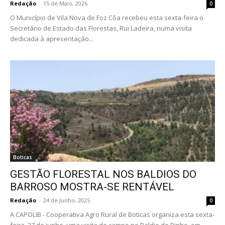
Redação
-
15 de Maio, 2026
0
O Município de Vila Nova de Foz Côa recebeu esta sexta-feira o
Secretário de Estado das Florestas, Rui Ladeira, numa visita
dedicada à apresentação...
Boticas
GESTÃO FLORESTAL NOS BALDIOS DO
BARROSO MOSTRA-SE RENTÁVEL
Redação
-
24 de Junho, 2025
0
A CAPOLIB - Cooperativa Agro Rural de Boticas organiza esta sexta-
feira, 27 de junho, uma visita de campo no Baldio de Pinho, em