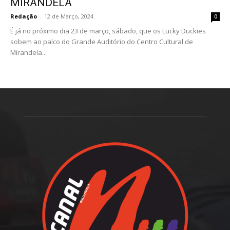
MIRANDELA
Redação
-
12 de Março, 2024
0
É já no próximo dia 23 de março, sábado, que os Lucky Duckies
sobem ao palco do Grande Auditório do Centro Cultural de
Mirandela...