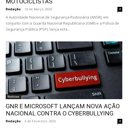
MOTOCICLISTAS
Redação
-
16 de Março, 2026
0
A Autoridade Nacional de Segurança Rodoviária (ANSR), em
conjunto com a Guarda Nacional Republicana (GNR) e a Polícia de
Segurança Pública (PSP), lança esta...
Notícias
GNR E MICROSOFT LANÇAM NOVA AÇÃO
NACIONAL CONTRA O CYBERBULLYING
Redação
-
6 de Fevereiro, 2026
0