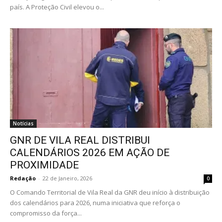
país. A Proteção Civil elevou o...
Notícias
GNR DE VILA REAL DISTRIBUI
CALENDÁRIOS 2026 EM AÇÃO DE
PROXIMIDADE
Redação
-
22 de Janeiro, 2026
0
O Comando Territorial de Vila Real da GNR deu início à distribuição
dos calendários para 2026, numa iniciativa que reforça o
compromisso da força...