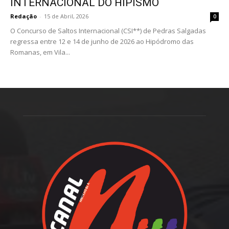
INTERNACIONAL DO HIPISMO
Redação
-
15 de Abril, 2026
0
O Concurso de Saltos Internacional (CSI**) de Pedras Salgadas
regressa entre 12 e 14 de junho de 2026 ao Hipódromo das
Romanas, em Vila...