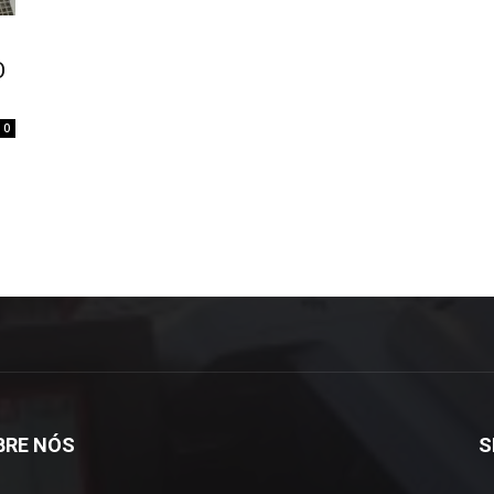
O
0
BRE NÓS
S