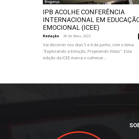
Bragança
IPB ACOLHE CONFERÊNCIA
INTERNACIONAL EM EDUCAÇÃ
EMOCIONAL (ICEE)
Redação
-
30 de Maio, 2025
Vai decorrer nos dias 5 e 6 de junho, com o tema
"Explorando a Emoção, Projetando Vidas". Esta
edição da ICEE marca o culminar...
SO