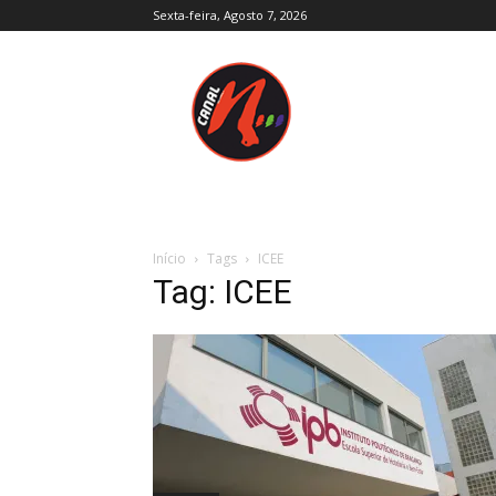
Sexta-feira, Agosto 7, 2026
Canal
N
–
Notícias
–
Trás-
os-
Montes
e
Início
Tags
ICEE
Alto
Tag: ICEE
Douro