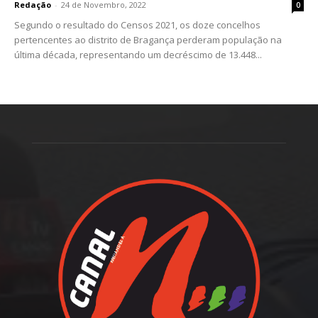
Redação
-
24 de Novembro, 2022
0
Segundo o resultado do Censos 2021, os doze concelhos
pertencentes ao distrito de Bragança perderam população na
última década, representando um decréscimo de 13.448...