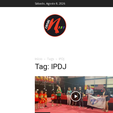
Sábado, Agosto 8, 2026
Canal
N
–
Notícias
–
Trás-
os-
Montes
e
Início
Tags
IPDJ
Alto
Tag: IPDJ
Douro