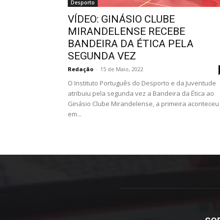
Desporto
VÍDEO: GINÁSIO CLUBE
MIRANDELENSE RECEBE
BANDEIRA DA ÉTICA PELA
SEGUNDA VEZ
Redação
-
15 de Maio, 2022
O Instituto Português do Desporto e da Juventude
atribuiu pela segunda vez a Bandeira da Ética ao
Ginásio Clube Mirandelense, a primeira aconteceu
em...