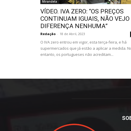
Mirandela
VÍDEO. IVA ZERO: “OS PREÇOS
CONTINUAM IGUAIS, NÃO VEJO
DIFERENÇA NENHUMA”
Redação
-
18 de Abril, 2023
O IVA zero entrou em vigor, esta terça-feira, e há
supermercados que já estão a aplicar a medida. N
entanto, os portugueses não acreditam...
SO