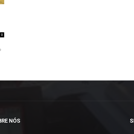
0
o
BRE NÓS
S