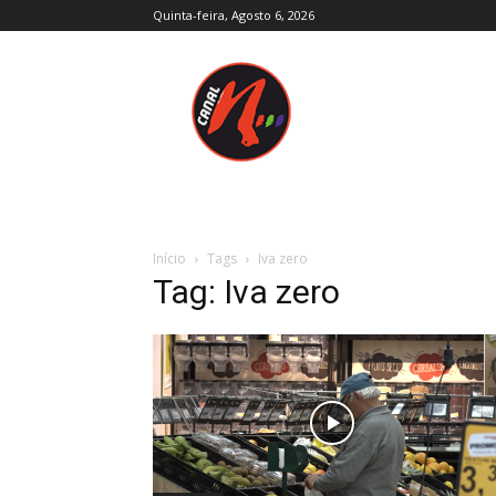
Quinta-feira, Agosto 6, 2026
Canal
N
–
Notícias
–
Trás-
os-
Montes
e
Início
Tags
Iva zero
Alto
Tag: Iva zero
Douro