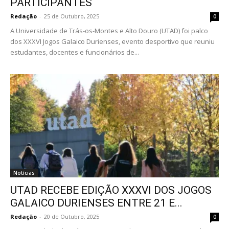
PARTICIPANTES
Redação
-
25 de Outubro, 2025
0
A Universidade de Trás-os-Montes e Alto Douro (UTAD) foi palco
dos XXXVI Jogos Galaico Durienses, evento desportivo que reuniu
estudantes, docentes e funcionários de...
Notícias
UTAD RECEBE EDIÇÃO XXXVI DOS JOGOS
GALAICO DURIENSES ENTRE 21 E...
Redação
-
20 de Outubro, 2025
0