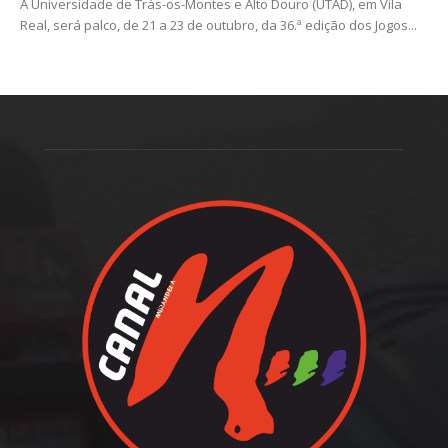
A Universidade de Trás-os-Montes e Alto Douro (UTAD), em Vila
Real, será palco, de 21 a 23 de outubro, da 36.ª edição dos Jogos...