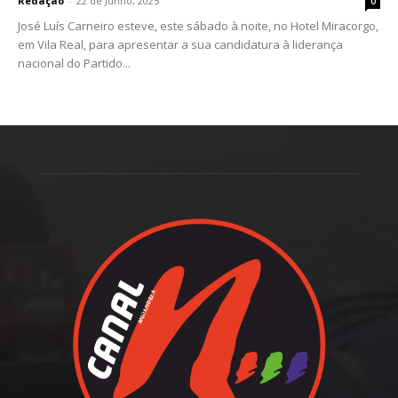
Redação
-
22 de Junho, 2025
0
José Luís Carneiro esteve, este sábado à noite, no Hotel Miracorgo,
em Vila Real, para apresentar a sua candidatura à liderança
nacional do Partido...