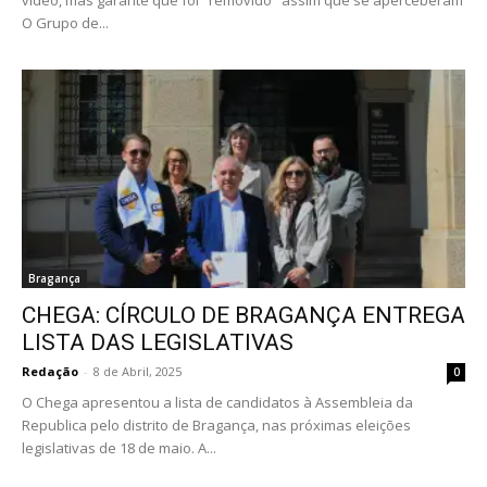
O Grupo de...
Bragança
CHEGA: CÍRCULO DE BRAGANÇA ENTREGA
LISTA DAS LEGISLATIVAS
Redação
-
8 de Abril, 2025
0
O Chega apresentou a lista de candidatos à Assembleia da
Republica pelo distrito de Bragança, nas próximas eleições
legislativas de 18 de maio. A...