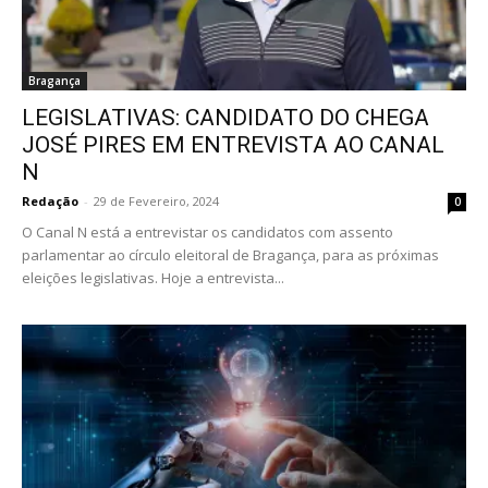
Bragança
LEGISLATIVAS: CANDIDATO DO CHEGA
JOSÉ PIRES EM ENTREVISTA AO CANAL
N
Redação
-
29 de Fevereiro, 2024
0
O Canal N está a entrevistar os candidatos com assento
parlamentar ao círculo eleitoral de Bragança, para as próximas
eleições legislativas. Hoje a entrevista...