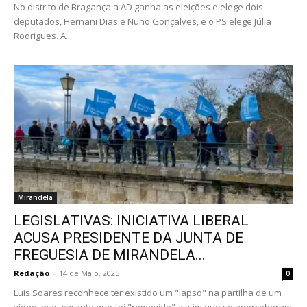
No distrito de Bragança a AD ganha as eleições e elege dois
deputados, Hernani Dias e Nuno Gonçalves, e o PS elege Júlia
Rodrigues. A...
Mirandela
LEGISLATIVAS: INICIATIVA LIBERAL
ACUSA PRESIDENTE DA JUNTA DE
FREGUESIA DE MIRANDELA...
Redação
-
14 de Maio, 2025
0
Luis Soares reconhece ter existido um "lapso" na partilha de um
vídeo, mas garante que foi "removido" assim que se aperceberam