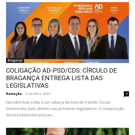
Bragança
COLIGAÇÃO AD-PSD/CDS: CÍRCULO DE
BRAGANÇA ENTREGA LISTA DAS
LEGISLATIVAS
Redação
-
8 de Abril, 2025
0
Hernâni Dias volta a ser cabeça de lista do Partido Social
Democrata, pelo distrito nas próximas legislativas. A composição
da nova lista tem poucas...