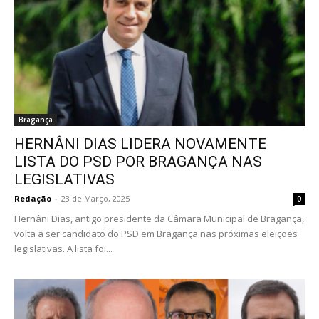
Bragança
HERNÂNI DIAS LIDERA NOVAMENTE
LISTA DO PSD POR BRAGANÇA NAS
LEGISLATIVAS
Redação
-
23 de Março, 2025
0
Hernâni Dias, antigo presidente da Câmara Municipal de Bragança,
volta a ser candidato do PSD em Bragança nas próximas eleições
legislativas. A lista foi...