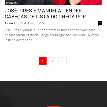
Bragança
JOSÉ PIRES E MANUELA TENDER
CABEÇAS DE LISTA DO CHEGA POR...
Redação
-
29 de Janeiro, 2024
0
José Pires e Manuela Tender foram os nomes escolhidos para
encabeçarem a lista do Chega por Bragança e Vila Real. Tal como
já tinha acontecido...
1
2