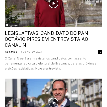
Bragança
LEGISLATIVAS: CANDIDATO DO PAN
OCTÁVIO PIRES EM ENTREVISTA AO
CANAL N
Redação
-
1 de Março, 2024
0
O Canal N está a entrevistar os candidatos com assento
parlamentar ao círculo eleitoral de Bragança, para as próximas
eleições legislativas. Hoje a entrevista...