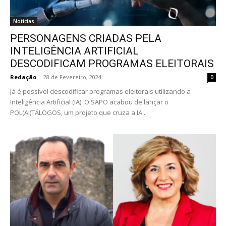
Notícias
PERSONAGENS CRIADAS PELA
INTELIGÊNCIA ARTIFICIAL
DESCODIFICAM PROGRAMAS ELEITORAIS
Redação
-
28 de Fevereiro, 2024
0
Já é possível descodificar programas eleitorais utilizando a
Inteligência Artificial (IA). O SAPO acabou de lançar o
POL(AI)TÁLOGOS, um projeto que cruza a IA...