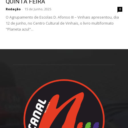
QUINTA FEIRA
Redação
-
15 de Junho, 2025
0
O Agrupamento de Escolas D. Afonso III – Vinhais apresentou, dia
12 de junho, no Centro Cultural de Vinhais, o livro multiformato
"Planeta azul"...