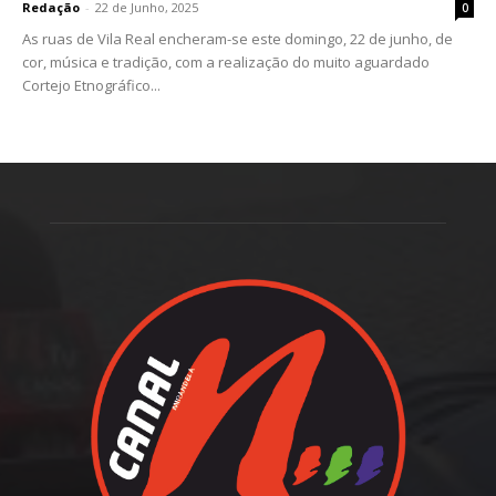
Redação
-
22 de Junho, 2025
0
As ruas de Vila Real encheram-se este domingo, 22 de junho, de
cor, música e tradição, com a realização do muito aguardado
Cortejo Etnográfico...