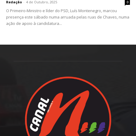
Redação
-
4 de Outubro, 2025
0
O Primeiro-Ministro e líder do PSD, Luís Montenegro, marcou
presença este sábado numa arruada pelas ruas de Chaves, numa
ação de apoio à candidatura...