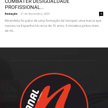
COMBATER DESIGUALDADE
PROFISSIONAL...
Redação
-
21 de Novembro, 2023
0
Mirandela foi palco de uma formação da Servipel, uma marca que
nasceu na Espanha há cerca de 35 anos. A iniciativa juntou mais
de 50...