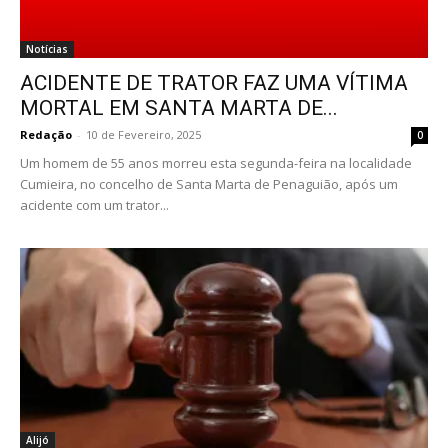
Notícias
ACIDENTE DE TRATOR FAZ UMA VÍTIMA
MORTAL EM SANTA MARTA DE...
Redação
-
10 de Fevereiro, 2025
0
Um homem de 55 anos morreu esta segunda-feira na localidade
Cumieira, no concelho de Santa Marta de Penaguião, após um
acidente com um trator...
Alijó