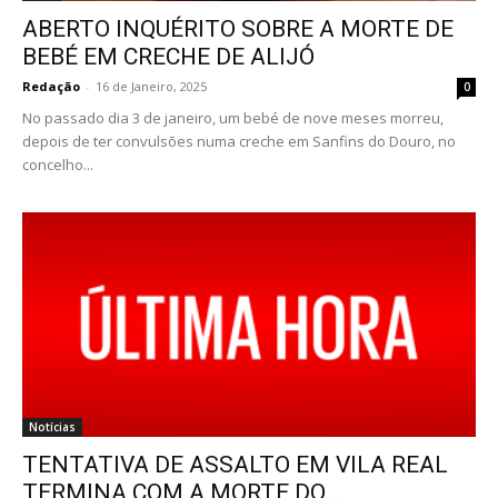
ABERTO INQUÉRITO SOBRE A MORTE DE
BEBÉ EM CRECHE DE ALIJÓ
Redação
-
16 de Janeiro, 2025
0
No passado dia 3 de janeiro, um bebé de nove meses morreu,
depois de ter convulsões numa creche em Sanfins do Douro, no
concelho...
Notícias
TENTATIVA DE ASSALTO EM VILA REAL
TERMINA COM A MORTE DO...