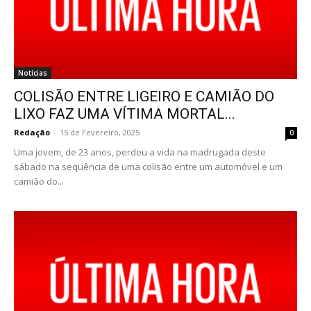
Notícias
COLISÃO ENTRE LIGEIRO E CAMIÃO DO
LIXO FAZ UMA VÍTIMA MORTAL...
Redação
-
15 de Fevereiro, 2025
0
Uma jovem, de 23 anos, perdeu a vida na madrugada deste
sábado na sequência de uma colisão entre um automóvel e um
camião do...