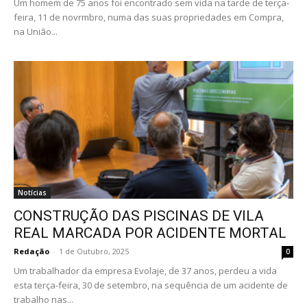
Um homem de 75 anos foi encontrado sem vida na tarde de terça-
feira, 11 de novrmbro, numa das suas propriedades em Compra,
na União...
Notícias
CONSTRUÇÃO DAS PISCINAS DE VILA
REAL MARCADA POR ACIDENTE MORTAL
Redação
-
1 de Outubro, 2025
0
Um trabalhador da empresa Evolaje, de 37 anos, perdeu a vida
esta terça-feira, 30 de setembro, na sequência de um acidente de
trabalho nas...