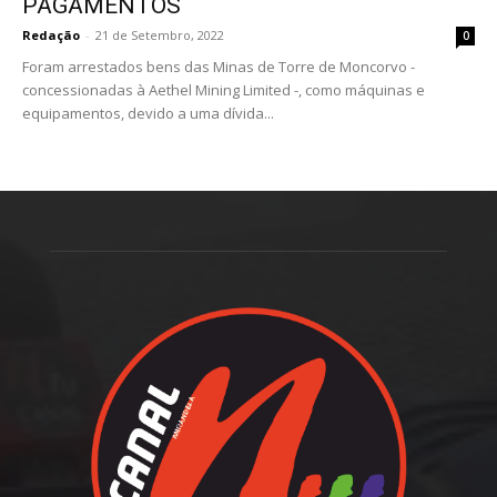
PAGAMENTOS
Redação
-
21 de Setembro, 2022
0
Foram arrestados bens das Minas de Torre de Moncorvo -
concessionadas à Aethel Mining Limited -, como máquinas e
equipamentos, devido a uma dívida...