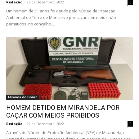
Redação
-
26 de Dezembro, 2022
0
Um homem de 51 anos foi detido pelo Núcleo de Proteção
Ambiental de Torre de Moncorvo por caçar com meios não
permitidos, no concelho...
Miranda do Douro
HOMEM DETIDO EM MIRANDELA POR
CAÇAR COM MEIOS PROIBIDOS
Redação
-
19 de Dezembro, 2022
0
Através do Núcleo de Proteção Ambiental (NPA) de Mirandela, o
Comando Distrital de Bragança deteve um homem de 51 anos por