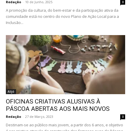
Redação
-
10 de Junho, 2025
0
A promoção da cultura, do bem-estar e da participação ativa da
comunidade está no centro do novo Plano de Ação Local para a
Inclusão...
Alijó
OFICINAS CRIATIVAS ALUSIVAS À
PÁSCOA ABERTAS AOS MAIS NOVOS
Redação
-
27 de Março, 2023
0
Destinam-se ao público mais jovem, a partir dos 6 anos, e objetivo
é ser criativo através da construção dos famosos ovos da Páscoa.