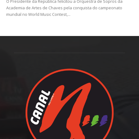
O Presidente da República felicitou a Orquestra de Sopros da
Academia de Artes de Chaves pela conquista do campeonato
mundial no World Music Contest,...