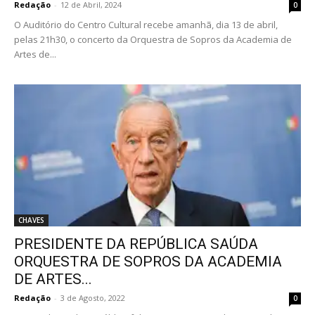
Redação
-
12 de Abril, 2024
0
O Auditório do Centro Cultural recebe amanhã, dia 13 de abril,
pelas 21h30, o concerto da Orquestra de Sopros da Academia de
Artes de...
CHAVES
PRESIDENTE DA REPÚBLICA SAÚDA
ORQUESTRA DE SOPROS DA ACADEMIA
DE ARTES...
Redação
-
3 de Agosto, 2022
0