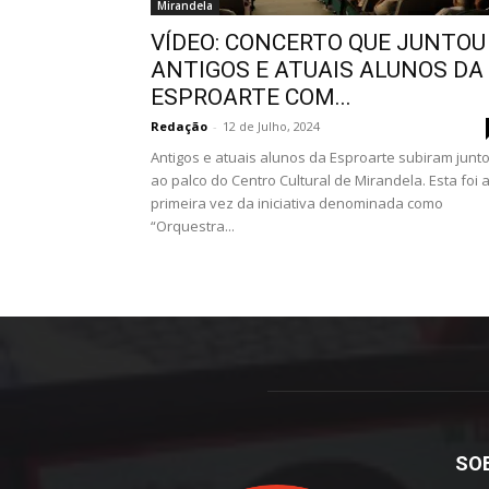
Mirandela
VÍDEO: CONCERTO QUE JUNTOU
ANTIGOS E ATUAIS ALUNOS DA
ESPROARTE COM...
Redação
-
12 de Julho, 2024
Antigos e atuais alunos da Esproarte subiram junt
ao palco do Centro Cultural de Mirandela. Esta foi 
primeira vez da iniciativa denominada como
“Orquestra...
SO