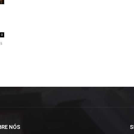
0
os
a
BRE NÓS
S