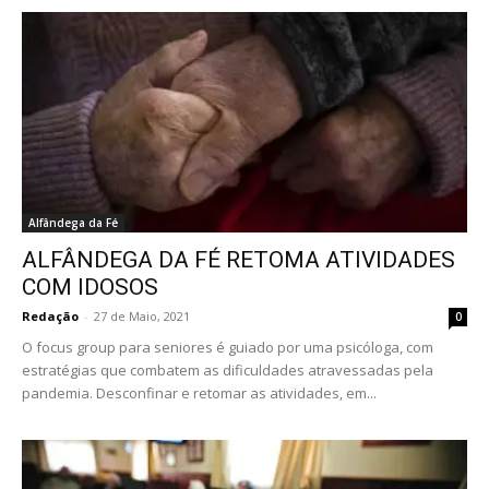
Alfândega da Fé
ALFÂNDEGA DA FÉ RETOMA ATIVIDADES
COM IDOSOS
Redação
-
27 de Maio, 2021
0
O focus group para seniores é guiado por uma psicóloga, com
estratégias que combatem as dificuldades atravessadas pela
pandemia. Desconfinar e retomar as atividades, em...