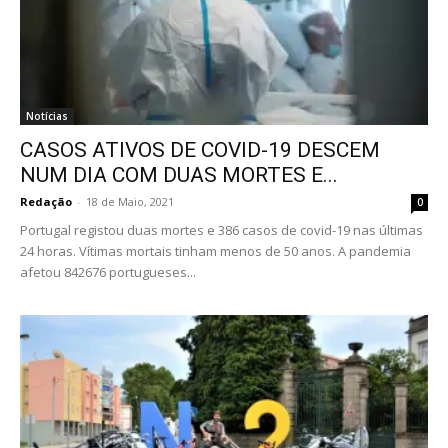
Notícias
CASOS ATIVOS DE COVID-19 DESCEM
NUM DIA COM DUAS MORTES E...
Redação
-
18 de Maio, 2021
0
Portugal registou duas mortes e 386 casos de covid-19 nas últimas
24 horas. Vítimas mortais tinham menos de 50 anos. A pandemia
afetou 842676 portugueses...