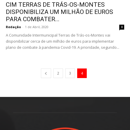
CIM TERRAS DE TRÁS-OS-MONTES
DISPONIBILIZA UM MILHÃO DE EUROS
PARA COMBATER...
Redação
-
1 de Abril, 2020
0
A Comunidade Intermunicipal Terras de Trás-os-Montes vai
disponibilizar cerca de um milhão de euros para implementar
plano de combate à pandemia Covid-19. A prioridade, segundo...
2
3
4