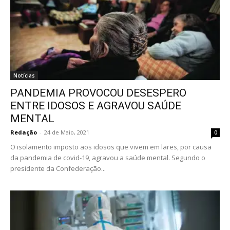
Notícias
PANDEMIA PROVOCOU DESESPERO
ENTRE IDOSOS E AGRAVOU SAÚDE
MENTAL
Redação
-
24 de Maio, 2021
0
O isolamento imposto aos idosos que vivem em lares, por causa
da pandemia de covid-19, agravou a saúde mental. Segundo o
presidente da Confederação...