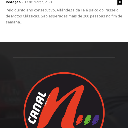
Redação
-
17 de Março, 2023
0
Pelo quinto ano consecutivo, Alfândega da Fé é palco do Passeio
de Motos Clássicas. São esperadas mais de 200 pessoas no fim de
semana...