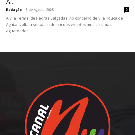
A...
Redação
-
3 de Agosto, 2025
0
A Vila Termal de Pedras Salgadas, no concelho de Vila Pouca de
Aguiar, volta a ser palco de um dos eventos musicais mais
aguardados...