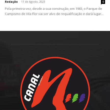
Redação
-
11 de Agosto, 2023
0
Pela primeira vez, desde a sua construção, em 1983, o Parque de
Campismo de Vila Flor vai ser alvo de requalificação e dará lugar...