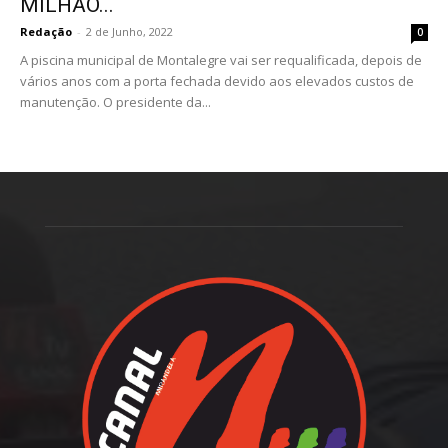
MILHÃO...
Redação
-
2 de Junho, 2022
0
A piscina municipal de Montalegre vai ser requalificada, depois de
vários anos com a porta fechada devido aos elevados custos de
manutenção. O presidente da...