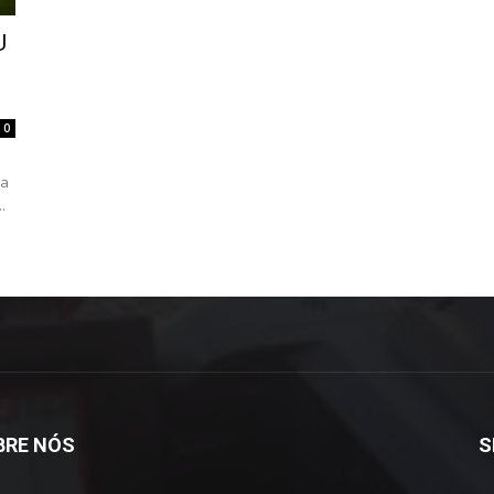
U
0
 a
.
BRE NÓS
S