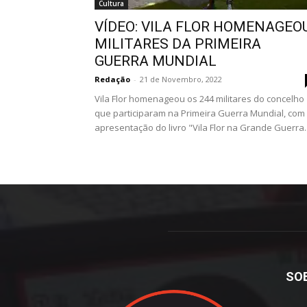
Cultura
VÍDEO: VILA FLOR HOMENAGEO
MILITARES DA PRIMEIRA
GUERRA MUNDIAL
Redação
-
21 de Novembro, 2022
Vila Flor homenageou os 244 militares do concelho
que participaram na Primeira Guerra Mundial, com
apresentação do livro "Vila Flor na Grande Guerra..
SO