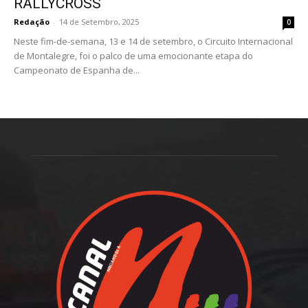
RALLYCROSS
Redação
-
14 de Setembro, 2025
0
Neste fim-de-semana, 13 e 14 de setembro, o Circuito Internacional
de Montalegre, foi o palco de uma emocionante etapa do
Campeonato de Espanha de...