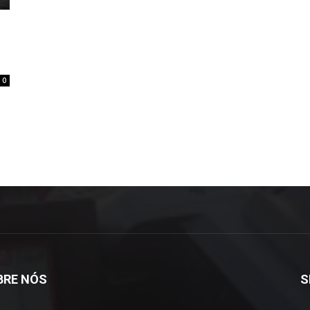
0
BRE NÓS
S