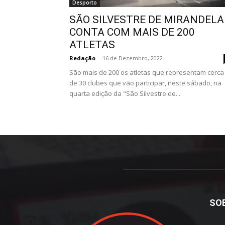
Desporto
SÃO SILVESTRE DE MIRANDELA
CONTA COM MAIS DE 200
ATLETAS
Redação
-
16 de Dezembro, 2022
São mais de 200 os atletas que representam cerca
de 30 clubes que vão participar, neste sábado, na
quarta edição da "São Silvestre de...
SO