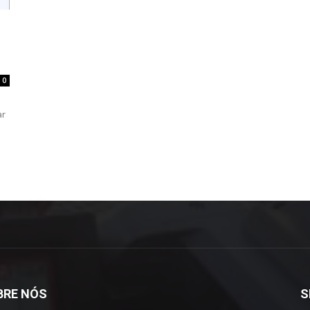
0
ar
BRE NÓS
S