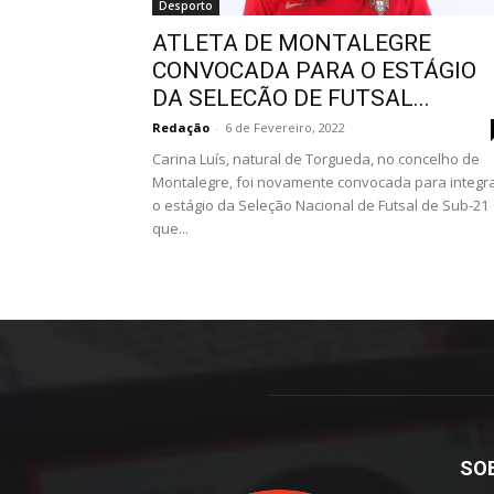
Desporto
ATLETA DE MONTALEGRE
CONVOCADA PARA O ESTÁGIO
DA SELECÃO DE FUTSAL...
Redação
-
6 de Fevereiro, 2022
Carina Luís, natural de Torgueda, no concelho de
Montalegre, foi novamente convocada para integr
o estágio da Seleção Nacional de Futsal de Sub-21
que...
SO