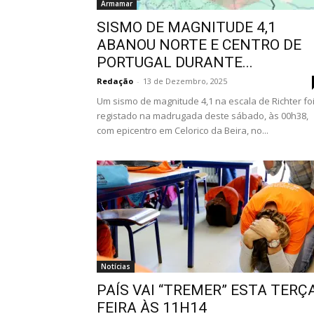
Armamar
SISMO DE MAGNITUDE 4,1
ABANOU NORTE E CENTRO DE
PORTUGAL DURANTE...
Redação
-
13 de Dezembro, 2025
Um sismo de magnitude 4,1 na escala de Richter fo
registado na madrugada deste sábado, às 00h38,
com epicentro em Celorico da Beira, no...
Notícias
PAÍS VAI “TREMER” ESTA TERÇ
FEIRA ÀS 11H14