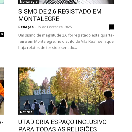
Montalegre
SISMO DE 2,6 REGISTADO EM
MONTALEGRE
Redação
-
19 de Fevereiro, 2025
0
0
Um sismo de magnitude 2,6 foi registado esta quarta-
feira em Montalegre, no distrito de Vila Real, sem que
i
haja relatos de ter sido sentido...
Notícias
A-
UTAD CRIA ESPAÇO INCLUSIVO
PARA TODAS AS RELIGIÕES