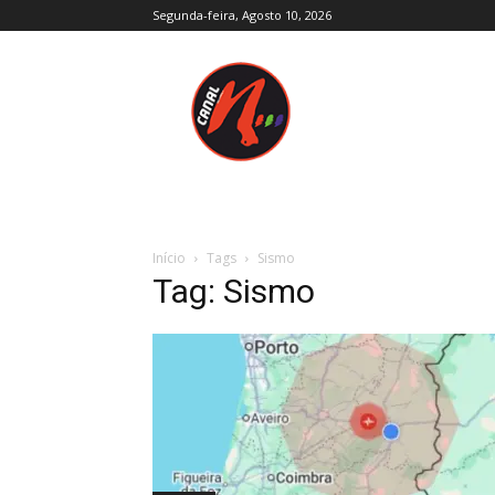
Segunda-feira, Agosto 10, 2026
Canal
N
–
Notícias
–
Trás-
os-
Montes
e
Início
Tags
Sismo
Alto
Tag: Sismo
Douro