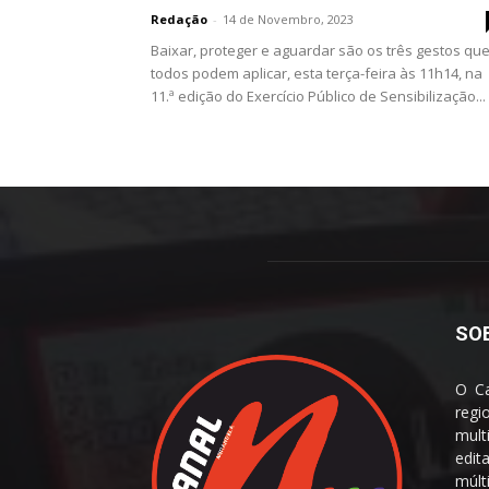
Redação
-
14 de Novembro, 2023
Baixar, proteger e aguardar são os três gestos qu
todos podem aplicar, esta terça-feira às 11h14, na
11.ª edição do Exercício Público de Sensibilização...
SO
O Ca
reg
mult
edit
múl