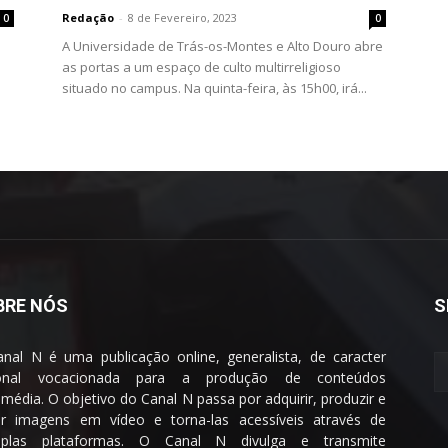
Redação
-
8 de Fevereiro, 2023
0
0
e
A Universidade de Trás-os-Montes e Alto Douro abre
as portas a um espaço de culto multirreligioso
situado no campus. Na quinta-feira, às 15h00, irá...
BRE NÓS
S
nal N é uma publicação online, generalista, de caracter
ional vocacionada para a produção de conteúdos
imédia. O objetivo do Canal N passa por adquirir, produzir e
ar imagens em vídeo e torna-las acessíveis através de
tiplas plataformas. O Canal N divulga e transmite