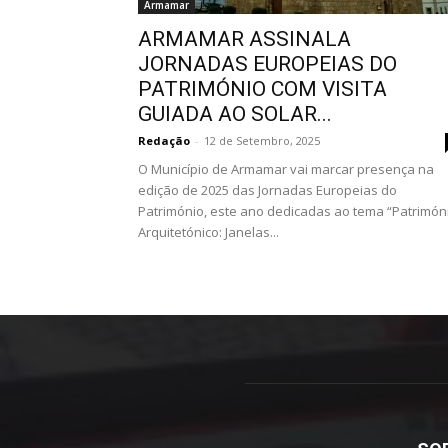
Armamar
ARMAMAR ASSINALA
JORNADAS EUROPEIAS DO
PATRIMÓNIO COM VISITA
GUIADA AO SOLAR...
Redação
-
12 de Setembro, 2025
O Município de Armamar vai marcar presença na
edição de 2025 das Jornadas Europeias do
Património, este ano dedicadas ao tema “Patrimón
Arquitetónico: Janelas...