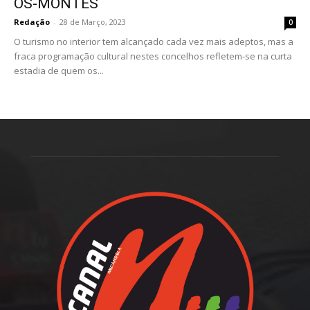
OS-MONTES
Redação
-
28 de Março, 2023
0
O turismo no interior tem alcançado cada vez mais adeptos, mas a
fraca programação cultural nestes concelhos refletem-se na curta
estadia de quem os...