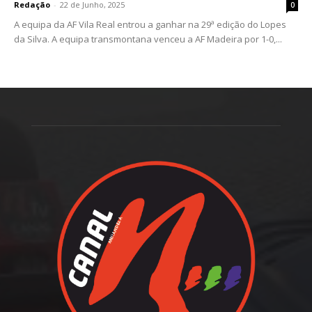
Redação
-
22 de Junho, 2025
0
A equipa da AF Vila Real entrou a ganhar na 29ª edição do Lopes
da Silva. A equipa transmontana venceu a AF Madeira por 1-0,...