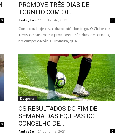
M
PROMOVE TRÊS DIAS DE
TORNEIO COM 30...
Redação
-
11 de Agosto, 2023
0
0
/
Começou hoje e vai durar até domingo. O Clube de
Ténis de Mirandela promoveu três dias de torneio,
.
no campo de ténis Urbimira, que...
Desporto
M
OS RESULTADOS DO FIM DE
SEMANA DAS EQUIPAS DO
CONCELHO DE...
0
Redação
-
21 de Junho, 2021
0