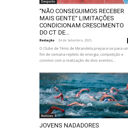
Desporto
“NÃO CONSEGUIMOS RECEBER
MAIS GENTE” LIMITAÇÕES
CONDICIONAM CRESCIMENTO
DO CT DE...
Redação
-
24 de Setembro, 2025
O Clube de Ténis de Mirandela prepara-se para u
fim de semana repleto de energia, competição e
convívio com a realização de dois eventos...
Notícias
JOVENS NADADORES