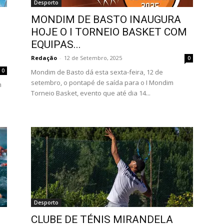
Desporto
MONDIM DE BASTO INAUGURA
HOJE O I TORNEIO BASKET COM
EQUIPAS...
Redação
-
12 de Setembro, 2025
0
0
Mondim de Basto dá esta sexta-feira, 12 de
setembro, o pontapé de saída para o I Mondim
m
Torneio Basket, evento que até dia 14...
Desporto
CLUBE DE TÉNIS MIRANDELA