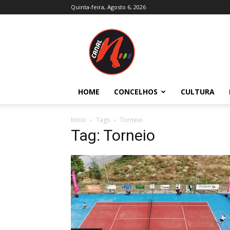
Quinta-feira, Agosto 6, 2026
Canal
N
–
Notícias
–
Trás-
HOME
CONCELHOS
CULTURA
os-
Montes
e
Início
Tags
Torneio
Alto
Tag: Torneio
Douro