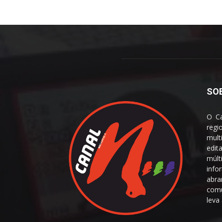
SO
O Ca
reg
mult
edit
múl
info
abra
comu
leva