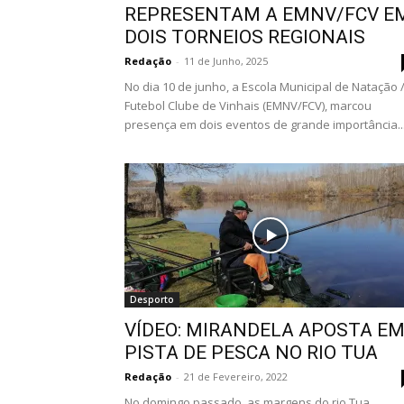
REPRESENTAM A EMNV/FCV E
DOIS TORNEIOS REGIONAIS
Redação
-
11 de Junho, 2025
No dia 10 de junho, a Escola Municipal de Natação 
Futebol Clube de Vinhais (EMNV/FCV), marcou
presença em dois eventos de grande importância..
Desporto
VÍDEO: MIRANDELA APOSTA E
PISTA DE PESCA NO RIO TUA
Redação
-
21 de Fevereiro, 2022
No domingo passado, as margens do rio Tua