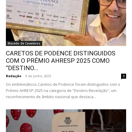
Macedo de Cavaleiros
CARETOS DE PODENCE DISTINGUIDOS
COM O PRÉMIO AHRESP 2025 COMO
“DESTINO...
Redação
-
9 de Junho, 2025
0
Os emblemáticos Caretos de Podence foram distinguidos com o
Prémio AHRESP 2025 na categoria de “Destino Revelação”, um
reconhecimento de âmbito nacional que destaca...