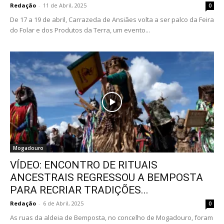
Redação
-
11 de Abril, 2025
0
De 17 a 19 de abril, Carrazeda de Ansiães volta a ser palco da Feira
do Folar e dos Produtos da Terra, um evento...
Mogadouro
VÍDEO: ENCONTRO DE RITUAIS
ANCESTRAIS REGRESSOU A BEMPOSTA
PARA RECRIAR TRADIÇÕES...
Redação
-
6 de Abril, 2025
0
As ruas da aldeia de Bemposta, no concelho de Mogadouro, foram