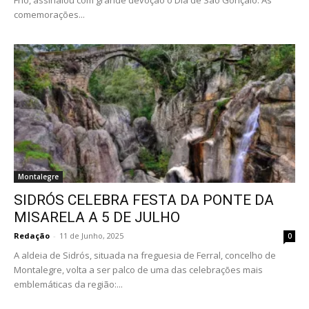
comemorações...
Montalegre
SIDRÓS CELEBRA FESTA DA PONTE DA
MISARELA A 5 DE JULHO
Redação
-
11 de Junho, 2025
0
A aldeia de Sidrós, situada na freguesia de Ferral, concelho de
Montalegre, volta a ser palco de uma das celebrações mais
emblemáticas da região:...