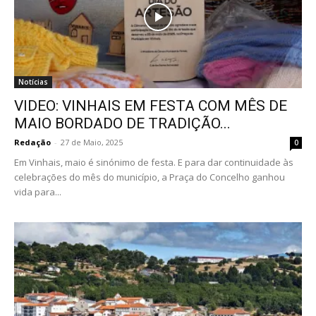
Notícias
VIDEO: VINHAIS EM FESTA COM MÊS DE
MAIO BORDADO DE TRADIÇÃO...
Redação
-
27 de Maio, 2025
0
Em Vinhais, maio é sinónimo de festa. E para dar continuidade às
celebrações do mês do município, a Praça do Concelho ganhou
vida para...