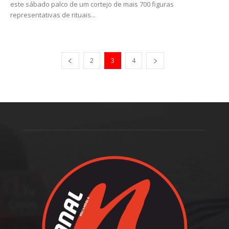
este sábado palco de um cortejo de mais 700 figuras
representativas de rituais...
2
3
4