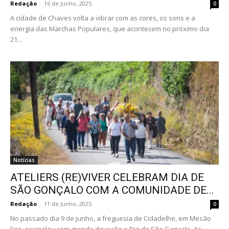
Redação
-
16 de Junho, 2025
0
A cidade de Chaves volta a vibrar com as cores, os sons e a
energia das Marchas Populares, que acontecem no próximo dia
21...
Notícias
ATELIERS (RE)VIVER CELEBRAM DIA DE
SÃO GONÇALO COM A COMUNIDADE DE...
Redação
-
11 de Junho, 2025
0
No passado dia 9 de junho, a freguesia de Cidadelhe, em Mesão
Frio, assinalou com grande devoção o Dia de São Gonçalo. As