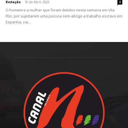
Redação
-
10 de Abril, 2022
0
O homem e a mulher que foram detidos nesta semana em Vila
Flor, por sujeitarem uma pessoa sem-abrigo a trabalho escravo em
Espanha, vai...