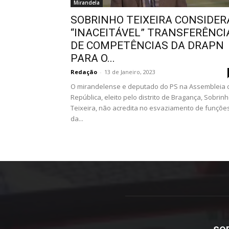
Mirandela
SOBRINHO TEIXEIRA CONSIDER
“INACEITÁVEL” TRANSFERÊNCI
DE COMPETÊNCIAS DA DRAPN
PARA O...
Redação
-
13 de Janeiro, 2023
O mirandelense e deputado do PS na Assembleia 
República, eleito pelo distrito de Bragança, Sobrin
Teixeira, não acredita no esvaziamento de funçõe
da...