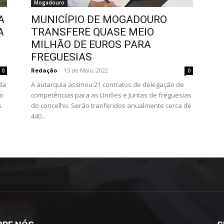
Mogadouro
A
MUNICÍPIO DE MOGADOURO
A
TRANSFERE QUASE MEIO
MILHÃO DE EUROS PARA
FREGUESIAS
Redação
-
15 de Maio, 2022
0
0
da
A autarquia assinou 21 contratos de delegação de
ho
competências para as Uniões e Juntas de freguesias
s
do concelho. Serão tranferidos anualmente cerca de
440...