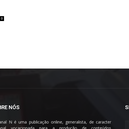
0
BRE NÓS
S
nal N é uma publicação online, generalista, de caracter
ional vocacionada para a produção de conteúdos