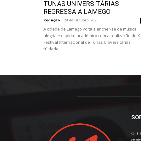
TUNAS UNIVERSITÁRIAS
REGRESSA A LAMEGO
Redação
-
28 de Outubro, 2025
A cidade de Lamego volta a encher-se de música,
alegria e espírito académico com a realização do X
Festival Internacional de Tunas Universitárias
“Cidade...
SO
O Ca
reg