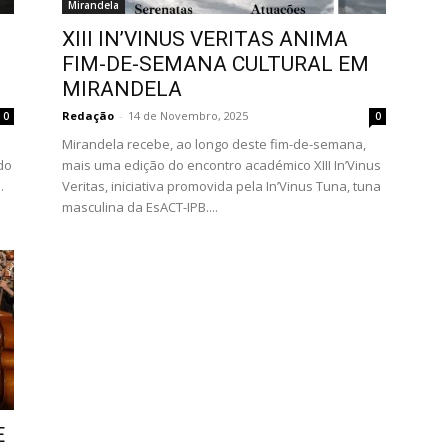
Mirandela
XIII IN’VINUS VERITAS ANIMA
FIM-DE-SEMANA CULTURAL EM
MIRANDELA
Redação
-
14 de Novembro, 2025
0
0
Mirandela recebe, ao longo deste fim-de-semana,
do
mais uma edição do encontro académico XIII In’Vinus
.
Veritas, iniciativa promovida pela In’Vinus Tuna, tuna
masculina da EsACT-IPB....
E