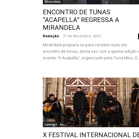
Mirandela
ENCONTRO DE TUNAS
“ACAPELLA” REGRESSA A
MIRANDELA
Redação
-
21 de Novembro, 2025
Mirandela prepara-se para receber mais um
encontro de tunas, desta vez com a quinta edição 
evento “V Acapella”, organizado pela Tuna Mira. O..
Lamego
X FESTIVAL INTERNACIONAL D