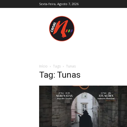
Sexta-feira, Agosto 7, 2026
Canal
N
–
Notícias
–
Trás-
os-
Montes
e
Início
Tags
Tunas
Alto
Tag: Tunas
Douro