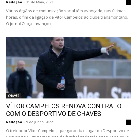
Redação
-
31 de Maio, 2023
0
Vários órgãos de comunicação social têm avançado, nas últimas
horas, o fim da ligação de Vítor Campelos ao clube transmontano.
O jornal O Jogo avançou,...
CHAVES
VÍTOR CAMPELOS RENOVA CONTRATO
COM O DESPORTIVO DE CHAVES
Redação
-
9 de Junho, 2022
0
O treinador Vítor Campelos, que garantiu o lugar do Desportivo de
Chaves na I Liga portuguesa de futebol após três anos, renovou o