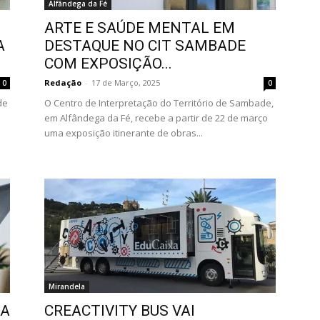
Alfândega da Fé
ARTE E SAÚDE MENTAL EM
A
DESTAQUE NO CIT SAMBADE
COM EXPOSIÇÃO...
Redação
-
17 de Março, 2025
0
0
de
O Centro de Interpretação do Território de Sambade,
em Alfândega da Fé, recebe a partir de 22 de março
uma exposição itinerante de obras...
Mirandela
LA
CREACTIVITY BUS VAI