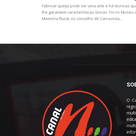
Fabricar queijo pode ser uma arte e há técnicas qu
lhe garantem características únicas. Foi no Museu 
Memória Rural, no concelho de Carrazeda...
SO
O Ca
reg
mult
edit
múl
info