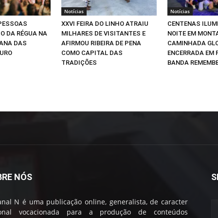
Notícias
Notícias
 PESSOAS
XXVI FEIRA DO LINHO ATRAIU
CENTENAS ILUM
O DA RÉGUA NA
MILHARES DE VISITANTES E
NOITE EM MONT
MANA DAS
AFIRMOU RIBEIRA DE PENA
CAMINHADA GLO
OURO
COMO CAPITAL DAS
ENCERRADA EM 
TRADIÇÕES
BANDA REMEMB
BRE NÓS
S
nal N é uma publicação online, generalista, de caracter
ional vocacionada para a produção de conteúdos