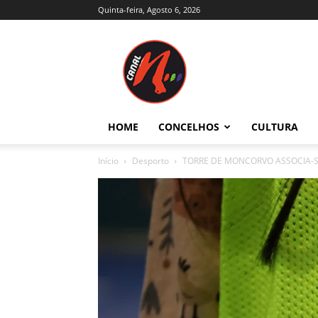
Quinta-feira, Agosto 6, 2026
Canal
N
–
Notícias
–
Trás-
HOME
CONCELHOS
CULTURA
os-
Montes
Início
Desporto
TORRE DE MONCORVO ASSOCIA-SE
e
Alto
Douro