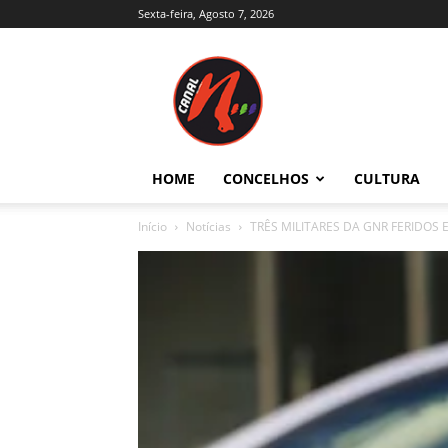
Sexta-feira, Agosto 7, 2026
Canal
N
–
Notícias
–
Trás-
HOME
CONCELHOS
CULTURA
os-
Montes
Início
Notícias
TRÊS MILITARES DA GNR FERIDOS E
e
Alto
Douro