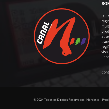
SO
O Ca
reg
mul
prod
atr
tran
regi
visa
Cana
Cont
© 2024 Todos os Direitos Reservados. INordeste – Pro