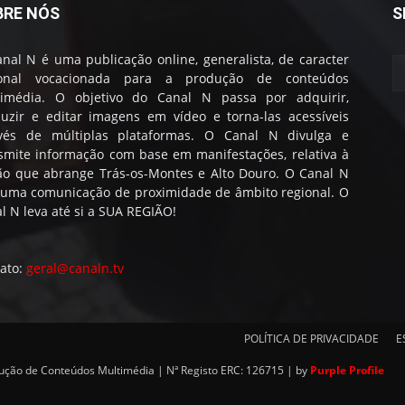
BRE NÓS
S
nal N é uma publicação online, generalista, de caracter
ional vocacionada para a produção de conteúdos
timédia. O objetivo do Canal N passa por adquirir,
uzir e editar imagens em vídeo e torna-las acessíveis
avés de múltiplas plataformas. O Canal N divulga e
smite informação com base em manifestações, relativa à
ão que abrange Trás-os-Montes e Alto Douro. O Canal N
 uma comunicação de proximidade de âmbito regional. O
l N leva até si a SUA REGIÃO!
ato:
geral@canaln.tv
POLÍTICA DE PRIVACIDADE
E
dução de Conteúdos Multimédia | Nª Registo ERC: 126715 | by
Purple Profile