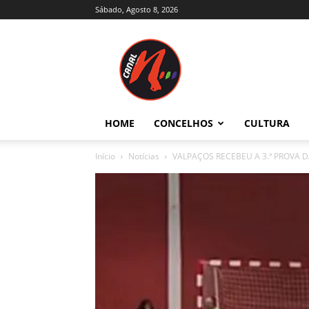
Sábado, Agosto 8, 2026
Canal
N
–
Notícias
–
Trás-
HOME
CONCELHOS
CULTURA
os-
Montes
Início
Notícias
VALPAÇOS RECEBEU A 3.ª PROVA D
e
Alto
Douro