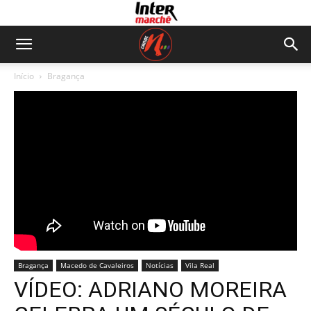
Início
Bragança
Bragança
Macedo de Cavaleiros
Notícias
Vila Real
VÍDEO: ADRIANO MOREIRA