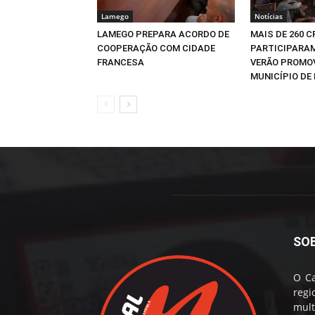
Lamego
Notícias
LAMEGO PREPARA ACORDO DE
MAIS DE 260 
COOPERAÇÃO COM CIDADE
PARTICIPARAM
FRANCESA
VERÃO PROMO
MUNICÍPIO DE 
SO
O Ca
reg
mul