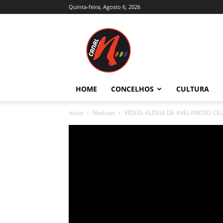
Quinta-feira, Agosto 6, 2026
Canal
N
–
Notícias
–
Trás-
HOME
CONCELHOS
CULTURA
os-
Montes
Início
Notícias
VÍDEO: ALDEIA DE AVELANOSO C
e
Alto
Douro