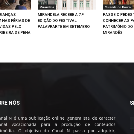
Mirandela
Miranda do Douro
CRIANÇAS
MIRANDELA RECEBE A 7.ª
PASSEIO PEDEST
 NAS FÉRIAS DE
EDIÇÃO DO FESTIVAL
CONHECER AS P
VIDAS PELO
PALAVRARTE EM SETEMBRO
PATRIMÓNIO DO
RIBEIRA DE PENA
MIRANDÊS
BRE NÓS
S
nal N é uma publicação online, generalista, de caracter
ional vocacionada para a produção de conteúdos
timédia. O objetivo do Canal N passa por adquirir,