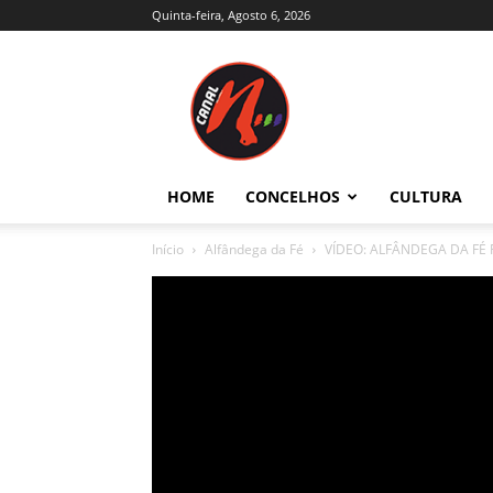
Quinta-feira, Agosto 6, 2026
Canal
N
–
Notícias
–
Trás-
HOME
CONCELHOS
CULTURA
os-
Montes
Início
Alfândega da Fé
VÍDEO: ALFÂNDEGA DA FÉ R
e
Alto
Douro