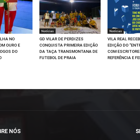
Notícias
Notícias
ILHA NO
GD VILAR DE PERDIZES
VILA REAL RECEB
OM OURO E
CONQUISTA PRIMEIRA EDIÇÃO
EDIÇÃO DO “ENT
JOGOS DO
DA TAÇA TRANSMONTANA DE
COM ESCRITORE
O
FUTEBOL DE PRAIA
REFERÊNCIA E FE
BRE NÓS
S