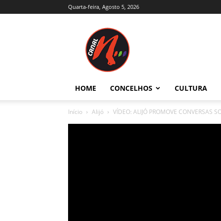
Quarta-feira, Agosto 5, 2026
Canal
N
–
Notícias
–
Trás-
HOME
CONCELHOS
CULTURA
os-
Montes
Início
Alijó
VÍDEO: ALIJÓ PROMOVE CONVERSAS S
e
Alto
Douro