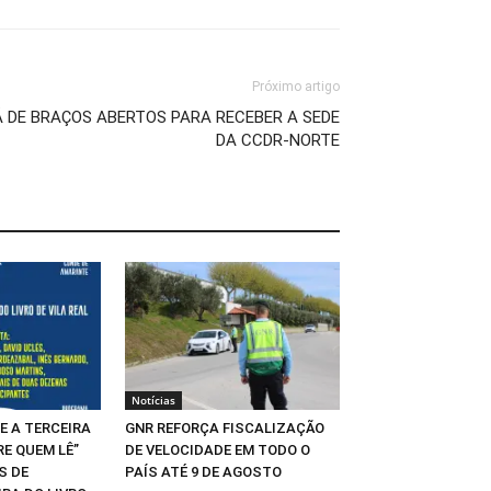
Próximo artigo
Á DE BRAÇOS ABERTOS PARA RECEBER A SEDE
DA CCDR-NORTE
Notícias
E A TERCEIRA
GNR REFORÇA FISCALIZAÇÃO
RE QUEM LÊ”
DE VELOCIDADE EM TODO O
S DE
PAÍS ATÉ 9 DE AGOSTO