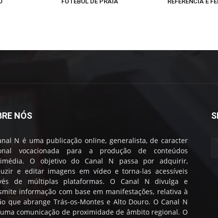
O
FUTEBOL DE PRAIA
REFERÊNCIA E FE
BRE NÓS
S
nal N é uma publicação online, generalista, de caracter
ional vocacionada para a produção de conteúdos
timédia. O objetivo do Canal N passa por adquirir,
uzir e editar imagens em vídeo e torna-las acessíveis
avés de múltiplas plataformas. O Canal N divulga e
smite informação com base em manifestações, relativa à
ão que abrange Trás-os-Montes e Alto Douro. O Canal N
 uma comunicação de proximidade de âmbito regional. O