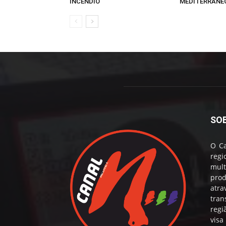
INCÊNDIO
MEDITERRÂNE
SO
O Ca
reg
mul
prod
atr
tran
regi
visa