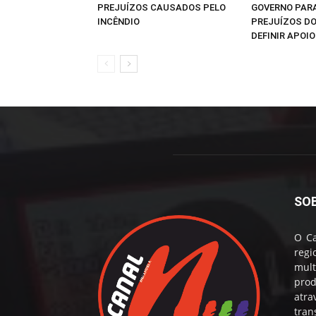
PREJUÍZOS CAUSADOS PELO
GOVERNO PARA
INCÊNDIO
PREJUÍZOS DO
DEFINIR APOI
SO
O Ca
reg
mul
prod
atr
tran