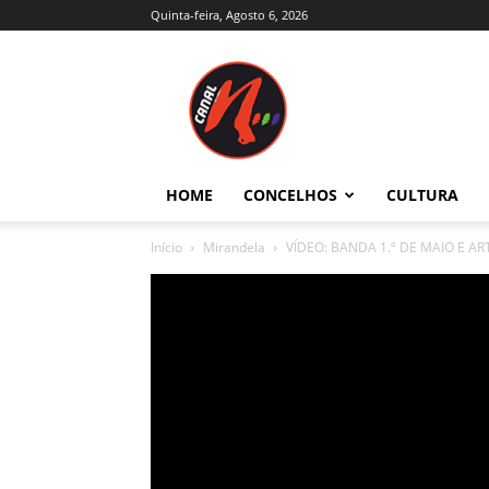
Quinta-feira, Agosto 6, 2026
Canal
N
–
Notícias
–
Trás-
HOME
CONCELHOS
CULTURA
os-
Montes
Início
Mirandela
VÍDEO: BANDA 1.º DE MAIO E A
e
Alto
Douro