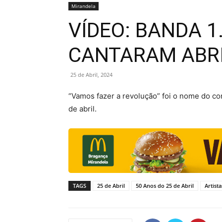
Mirandela
VÍDEO: BANDA 1
CANTARAM ABRI
25 de Abril, 2024
“Vamos fazer a revolução” foi o nome do con
de abril.
TAGS
25 de Abril
50 Anos do 25 de Abril
Artista