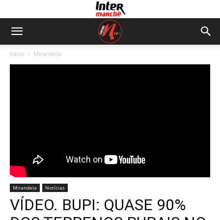
Início
Mirandela
Mirandela
Notícias
VÍDEO. BUPI: QUASE 90%